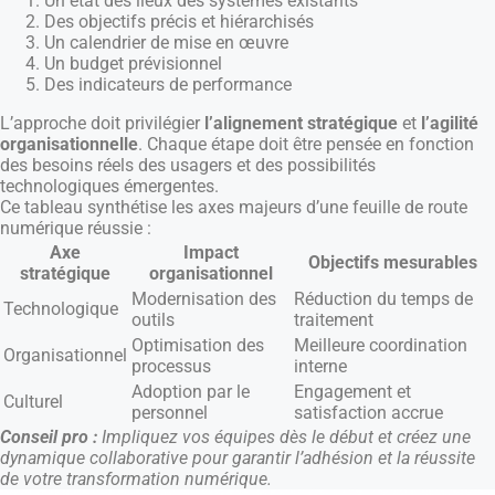
Un état des lieux des systèmes existants
Des objectifs précis et hiérarchisés
Un calendrier de mise en œuvre
Un budget prévisionnel
Des indicateurs de performance
L’approche doit privilégier
l’alignement stratégique
et
l’agilité
organisationnelle
. Chaque étape doit être pensée en fonction
des besoins réels des usagers et des possibilités
technologiques émergentes.
Ce tableau synthétise les axes majeurs d’une feuille de route
numérique réussie :
Axe
Impact
Objectifs mesurables
stratégique
organisationnel
Modernisation des
Réduction du temps de
Technologique
outils
traitement
Optimisation des
Meilleure coordination
Organisationnel
processus
interne
Adoption par le
Engagement et
Culturel
personnel
satisfaction accrue
Conseil pro :
Impliquez vos équipes dès le début et créez une
dynamique collaborative pour garantir l’adhésion et la réussite
de votre transformation numérique.