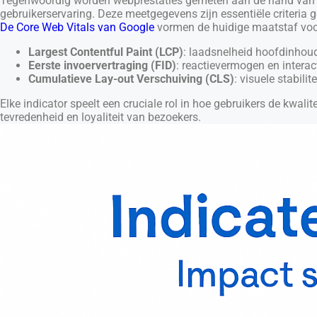
Tegenwoordig worden webprestaties gemeten aan de hand van nau
gebruikerservaring. Deze meetgegevens zijn essentiële criteria
De Core Web Vitals van Google
vormen de huidige maatstaf voor
Largest Contentful Paint (LCP)
: laadsnelheid hoofdinhou
Eerste invoervertraging (FID)
: reactievermogen en interact
Cumulatieve Lay-out Verschuiving (CLS)
: visuele stabili
Elke indicator speelt een cruciale rol in hoe gebruikers de kwalit
tevredenheid en loyaliteit van bezoekers.