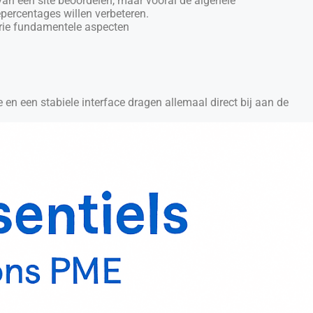
an een site beoordelen, maar vooral de algehele
percentages willen verbeteren.
drie fundamentele aspecten
e en een stabiele interface dragen allemaal direct bij aan de