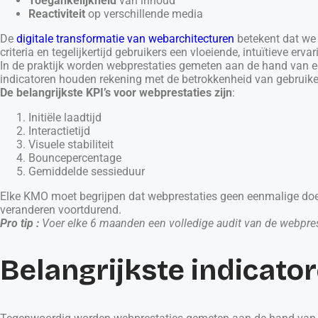
Toegankelijkheid
van inhoud
Reactiviteit
op verschillende media
De
digitale transformatie van webarchitecturen
betekent dat we
criteria en tegelijkertijd gebruikers een vloeiende, intuïtieve erva
In de praktijk worden webprestaties gemeten aan de hand van ee
indicatoren houden rekening met de betrokkenheid van gebruiker
De belangrijkste KPI’s voor webprestaties zijn
:
Initiële laadtijd
Interactietijd
Visuele stabiliteit
Bouncepercentage
Gemiddelde sessieduur
Elke KMO moet begrijpen dat webprestaties geen eenmalige doel
veranderen voortdurend.
Pro tip :
Voer elke 6 maanden een volledige audit van de webprest
Belangrijkste indicato