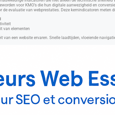
wkeurige indicatoren die niet alleen de technische snelheid v
 geworden voor KMO’s die hun digitale aanwezigheid en conversie
 de evaluatie van webprestaties. Deze kernindicatoren meten 
d
iviteit
teit van elementen
eit van een website ervaren. Snelle laadtijden, vloeiende navigati