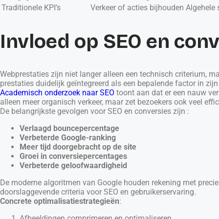
Traditionele KPI’s
Verkeer of acties bijhouden
Algehele 
Invloed op SEO en con
Webprestaties zijn niet langer alleen een technisch criterium, 
prestaties duidelijk geïntegreerd als een bepalende factor in z
Academisch onderzoek naar SEO
toont aan dat er een nauw verb
alleen meer organisch verkeer, maar zet bezoekers ook veel effic
De belangrijkste gevolgen voor SEO en conversies zijn :
Verlaagd bouncepercentage
Verbeterde Google-ranking
Meer tijd doorgebracht op de site
Groei in conversiepercentages
Verbeterde geloofwaardigheid
De moderne algoritmen van Google houden rekening met precieze st
doorslaggevende criteria voor SEO en gebruikerservaring.
Concrete optimalisatiestrategieën
:
Afbeeldingen comprimeren en optimaliseren