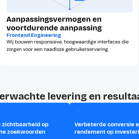
Aanpassingsvermogen en
voortdurende aanpassing
Frontend Engineering
Wij bouwen responsieve, hoogwaardige interfaces die
zorgen voor een naadloze gebruikerservaring.
erwachte levering en resulta
 zichtbaarheid op
Verbeterde conversie 
che zoekwoorden
rendement op invester