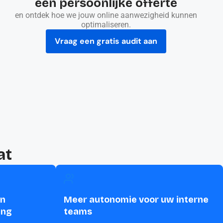
een persoonlijke offerte
en ontdek hoe we jouw online aanwezigheid kunnen
optimaliseren.
Vraag een gratis audit aan
at
en
Meer autonomie voor uw interne
ing
teams