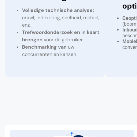
opti
Volledige technische analyse:
crawl, indexering, snelheid, mobiel,
Geopti
(booms
enz.
Inhoud
Trefwoordonderzoek en in kaart
beschr
brengen
voor de gebruiker
Mobie
Benchmarking van
uw
conver
concurrenten en kansen