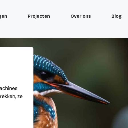
gen
Projecten
Over ons
Blog
achines
rekken, ze