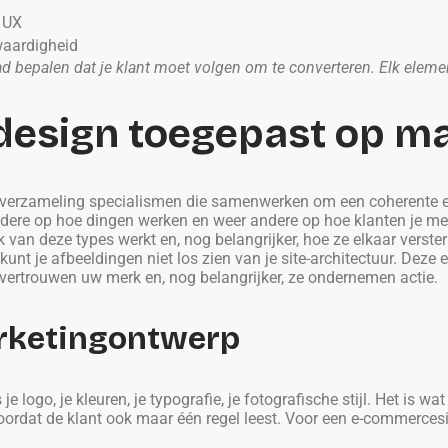
e UX
waardigheid
 pad bepalen dat je klant moet volgen om te converteren. Elk elem
 design toegepast op m
n verzameling specialismen die samenwerken om een coherente en 
ndere op hoe dingen werken en weer andere op hoe klanten je merk
lk van deze types werkt en, nog belangrijker, hoe ze elkaar verste
e kunt je afbeeldingen niet los zien van je site-architectuur. De
vertrouwen uw merk en, nog belangrijker, ze ondernemen actie.
rketingontwerp
je logo, je kleuren, je typografie, je fotografische stijl. Het is w
oordat de klant ook maar één regel leest. Voor een e-commercesite