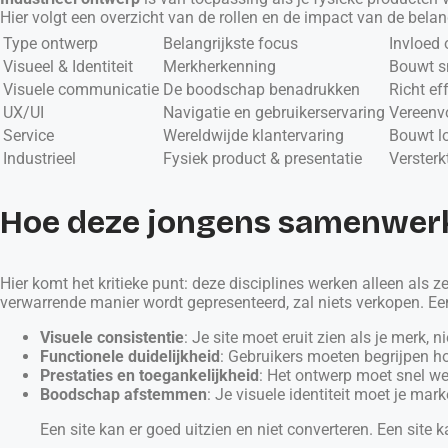
Hier volgt een overzicht van de rollen en de impact van de bela
Type ontwerp
Belangrijkste focus
Invloed 
Visueel & Identiteit
Merkherkenning
Bouwt s
Visuele communicatie
De boodschap benadrukken
Richt ef
UX/UI
Navigatie en gebruikerservaring
Vereenvo
Service
Wereldwijde klantervaring
Bouwt lo
Industrieel
Fysiek product & presentatie
Versterk
Hoe deze jongens samenwer
Hier komt het kritieke punt: deze disciplines werken alleen als 
verwarrende manier wordt gepresenteerd, zal niets verkopen. Ee
Visuele consistentie
: Je site moet eruit zien als je merk, 
Functionele duidelijkheid
: Gebruikers moeten begrijpen h
Prestaties en toegankelijkheid
: Het ontwerp moet snel we
Boodschap afstemmen
: Je visuele identiteit moet je ma
Een site kan er goed uitzien en niet converteren. Een site k