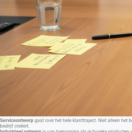
Serviceontwerp
gaat over het hele klanttraject. Niet alleen het
bedrijf creëert.
Industrieel ontwerp
is van toepassing als je fysieke producten ve