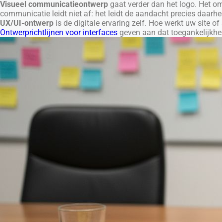
Visueel communicatieontwerp
gaat verder dan het logo. Het omva
communicatie leidt niet af: het leidt de aandacht precies daarh
UX/UI-ontwerp
is de digitale ervaring zelf. Hoe werkt uw site 
Ontwerprichtlijnen voor interfaces
geven aan dat toegankelijkhei