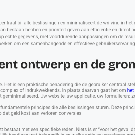
centraal bij alle beslissingen en minimaliseert de wrijving in het 
 bestaan hebben en prioriteit geven aan efficiëntie en direct b
op echte gegevens, met voortdurende aanpassingen om de result
erken om een samenhangende en effectieve gebruikerservaring 
ligent ontwerp en de gr
ie. Het is een praktische benadering die de gebruiker centraal stel
ets complex of indrukwekkends. In plaats daarvan gaat het om
het
rdt geminimaliseerd. Uw website, uw applicatie, uw formulieren: 
fundamentele principes die alle beslissingen sturen. Deze princ
dat geld kost aan verloren conversies.
kst bestaat met een specifieke reden. Niets is er “voor het geval da