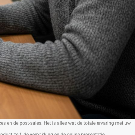
ces en de post-sales. Het is alles wat de totale ervaring met uw
roduct zelf, de verpakking en de online presentatie.