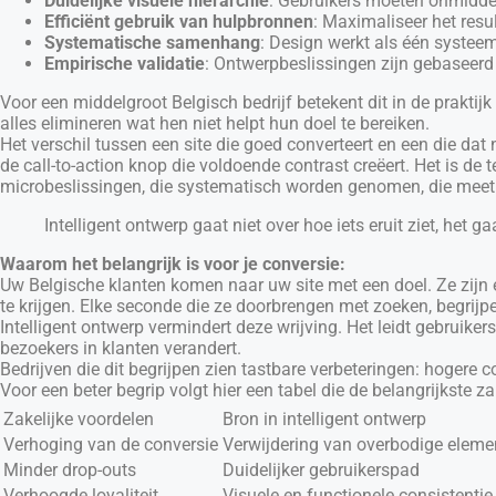
Duidelijke visuele hiërarchie
: Gebruikers moeten onmiddel
Efficiënt gebruik van hulpbronnen
: Maximaliseer het resu
Systematische samenhang
: Design werkt als één systeem
Empirische validatie
: Ontwerpbeslissingen zijn gebaseerd
Voor een middelgroot Belgisch bedrijf betekent dit in de praktijk
alles elimineren wat hen niet helpt hun doel te bereiken.
Het verschil tussen een site die goed converteert en een die dat n
de call-to-action knop die voldoende contrast creëert. Het is de 
microbeslissingen, die systematisch worden genomen, die meetb
Intelligent ontwerp gaat niet over hoe iets eruit ziet, het ga
Waarom het belangrijk is voor je conversie:
Uw Belgische klanten komen naar uw site met een doel. Ze zijn e
te krijgen. Elke seconde die ze doorbrengen met zoeken, begrij
Intelligent ontwerp vermindert deze wrijving. Het leidt gebruike
bezoekers in klanten verandert.
Bedrijven die dit begrijpen zien tastbare verbeteringen: hogere
Voor een beter begrip volgt hier een tabel die de belangrijkste z
Zakelijke voordelen
Bron in intelligent ontwerp
Verhoging van de conversie
Verwijdering van overbodige eleme
Minder drop-outs
Duidelijker gebruikerspad
Verhoogde loyaliteit
Visuele en functionele consistentie