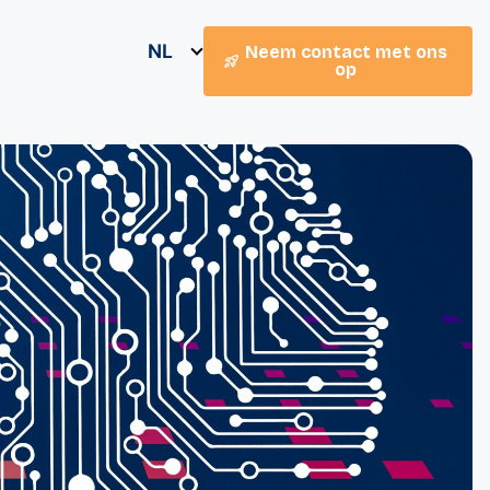
NL
Neem contact met ons
op