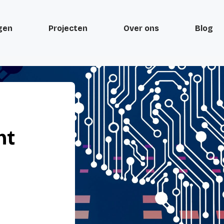
gen
Projecten
Over ons
Blog
nt