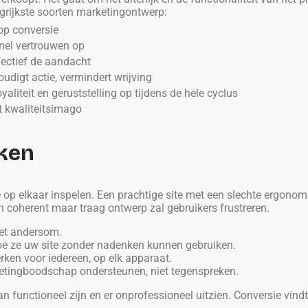
ngrijkste soorten marketingontwerp:
op conversie
nel vertrouwen op
fectief de aandacht
udigt actie, vermindert wrijving
yaliteit en geruststelling op tijdens de hele cyclus
t kwaliteitsimago
ken
ze op elkaar inspelen. Een prachtige site met een slechte ergono
n coherent maar traag ontwerp zal gebruikers frustreren.
niet andersom.
oe ze uw site zonder nadenken kunnen gebruiken.
rken voor iedereen, op elk apparaat.
rketingboodschap ondersteunen, niet tegenspreken.
an functioneel zijn en er onprofessioneel uitzien. Conversie vindt 