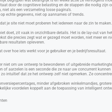
lijk begrijpen wat belangrijk is en welke actie ze vervolgens m
ltaat door de cognitieve belasting en de stappen die nodig zijn 
, niet als een verzameling losse pagina’s.
 op echte gegevens, niet op aannames of trends.
 dat je site niet moet proberen het iedereen naar de zin te maken
iet doet, zit vaak in onzichtbare details. Het is de lay-out van he
tekst die precies zegt wat er gezegd moet worden, niet meer en ni
are resultaten opleveren.
at over hoe iets werkt voor je gebruiker en je bedrijfsresultaat.
r niet om uw ontwerp te bewonderen of uitgebreide marketingteks
pen of aarzelen is een seconde die ze naar uw concurrent kunnen
rs zo intuïtief dat ze het ontwerp zelf niet opmerken. Ze concent
 conversiepercentages, minder afgebroken winkelmandjes, grotere
akelijke voordelen koppelt aan de toepassing van intelligent ontw
nten