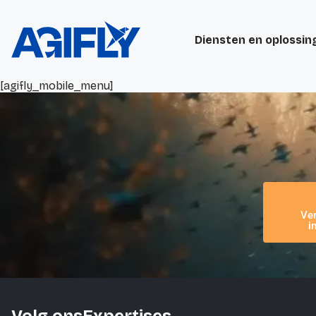
Diensten en oplossin
[agifly_mobile_menu]
Ve
i