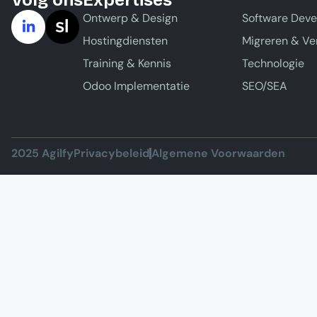
Volg ons
Expertises
Ontwerp & Design
Software Dev
Hostingdiensten
Migreren & Ve
Training & Kennis
Technologie
Odoo Implementatie
SEO/SEA
2025 Agilfy
Privacybeleid
Algemene Voorwaarden