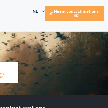
NL
Neem contact met ons
op
via
er