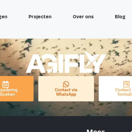
gen
Projecten
Over ons
Blog
rgadering
Contact via
Contact 
nboeken
WhatsApp
formuli