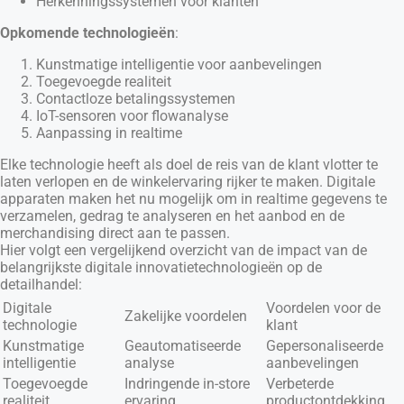
Herkenningssystemen voor klanten
Opkomende technologieën
:
Kunstmatige intelligentie voor aanbevelingen
Toegevoegde realiteit
Contactloze betalingssystemen
IoT-sensoren voor flowanalyse
Aanpassing in realtime
Elke technologie heeft als doel de reis van de klant vlotter te
laten verlopen en de winkelervaring rijker te maken. Digitale
apparaten maken het nu mogelijk om in realtime gegevens te
verzamelen, gedrag te analyseren en het aanbod en de
merchandising direct aan te passen.
Hier volgt een vergelijkend overzicht van de impact van de
belangrijkste digitale innovatietechnologieën op de
detailhandel:
Digitale
Voordelen voor de
Zakelijke voordelen
technologie
klant
Kunstmatige
Geautomatiseerde
Gepersonaliseerde
intelligentie
analyse
aanbevelingen
Toegevoegde
Indringende in-store
Verbeterde
realiteit
ervaring
productontdekking