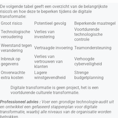
De volgende tabel geeft een overzicht van de belangrijkste
risico’s en hoe deze te beperken tijdens de digitale
transformatie:
Groot risico
Potentieel gevolg
Beperkende maatregel
Voortdurende
Technologische
Verlies van
technologische
veroudering
investering
controle
Weerstand tegen
Vertraagde invoering
Teamondersteuning
verandering
Verlies van
Inbreuk op
Verhoogde
vertrouwen van
gegevens
cyberveiligheid
klanten
Onverwachte
Lagere
Strenge
extra kosten
winstgevendheid
budgetplanning
Digitale transformatie is geen project, het is een
voortdurende culturele transformatie.
Professioneel advies :
Voer een grondige technologie-audit uit
en ontwikkel een gefaseerd stappenplan voor digitale
transformatie, waarbij alle niveaus van de organisatie worden
betrokken.